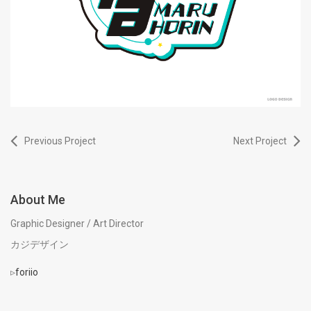
Previous Project
Next Project
About Me
Graphic Designer / Art Director
カジデザイン
▹
foriio