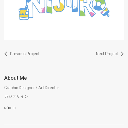
Previous Project
Next Project
About Me
Graphic Designer / Art Director
カジデザイン
▹
foriio