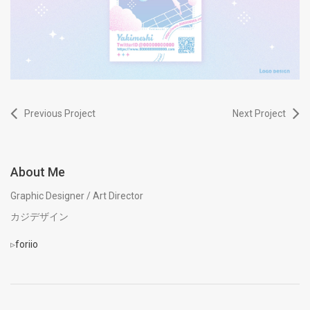
Previous Project
Next Project
About Me
Graphic Designer / Art Director
カジデザイン
▹
foriio