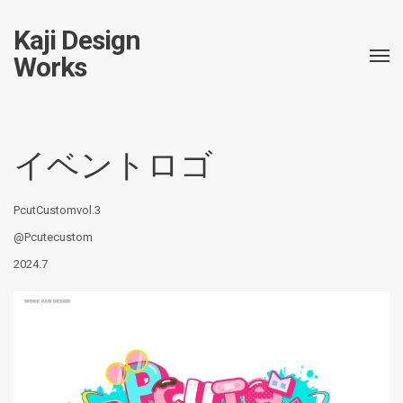
Kaji Design
Works
イベントロゴ
PcutCustomvol.3
@Pcutecustom
2024.7