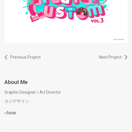
Previous Project
Next Project
About Me
Graphic Designer / Art Director
カジデザイン
▹
foriio