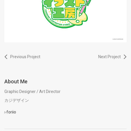
Previous Project
Next Project
About Me
Graphic Designer / Art Director
カジデザイン
▹
foriio